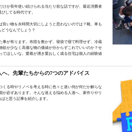
だけが長年使い続けられる当たり前な話ですが、最近消費者
選びしてる時代です。
ば良い物を永時間大切にしようと思わないのでは？靴、車も
もどうなんでしょう？
た事が有ります。布団を敷かず、寝袋で寝て料理せず、冷蔵
物欲が少なく高価な物の価値が分からずこれでいいのか？せ
ってほしいな。愛着が湧き愛おしく成る住宅は個人の経験値
人へ、先輩たちからの7つのアドバイス
つくる時やリノベを考える時に色々と迷い何が何だか解らな
期が必ずあります。そんな迷える悩める人達へ、家作りやリ
ればと思う記事を紹介します。