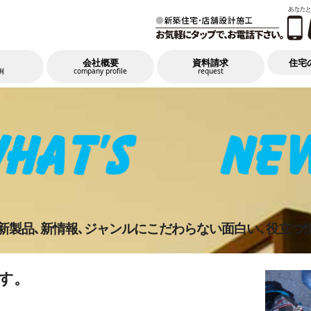
会社概要
資料請求
住宅
例
company profile
request
の新製品､新情報､ジャンルにこだわらない面白い､役立つ
す。