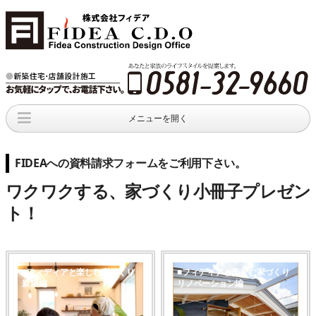
メニューを開く
新着情報
住宅
会社概要
新築住宅
施工事例
company profile
FIDEAへの資料請求フォームをご利用下さい。
資料請求
住宅の間取り集
お問い合わせ
ワクワクする、家づくり小冊子プレゼン
request
an inquiry
ト！
■フィディアと楽しむ家づくり
■フィディアと楽しむ家づくり
新築編
リノベーション編