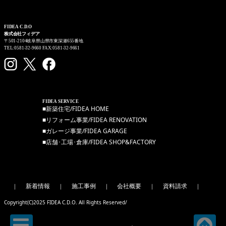
FIDEA C.D.O
株式会社フィデア
〒501-2104岐阜県山県市東深瀬655番地
TEL:0581-32-9660 FAX:0581-32-9661
FIDEA SERVICE
■新築住宅/FIDEA HOME
■リフォーム事業/FIDEA RENOVATION
■ガレージ事業/FIDEA GARAGE
■店舗･工場･倉庫/FIDEA SHOP&FACTORY
新着情報
施工事例
会社概要
資料請求
｜
｜
｜
｜
｜
Copyright(C)2025 FIDEA C.D.O. All Rights Reserved/