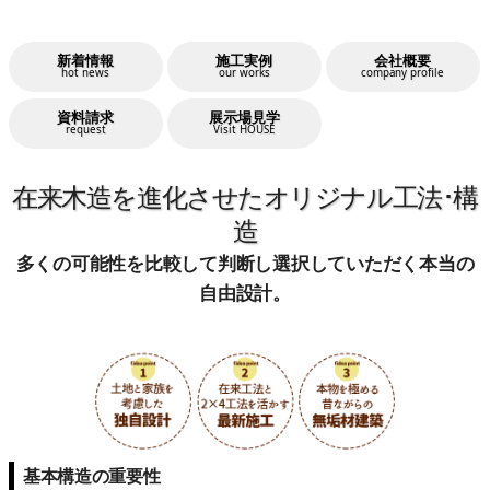
新着情報
施工実例
会社概要
hot news
our works
company profile
資料請求
展示場見学
request
Visit HOUSE
在来木造を進化させたオリジナル工法･構
造
多くの可能性を比較して判断し選択していただく本当の
自由設計。
基本構造の重要性