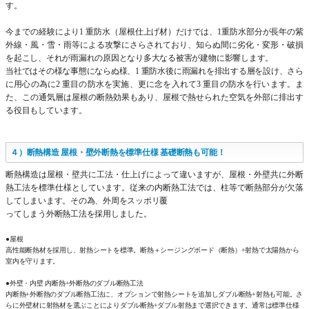
す。
今までの経験により1 重防水（屋根仕上げ材）だけでは、1重防水部分が長年の紫
外線・風・雪・雨等による攻撃にさらされており、知らぬ間に劣化・変形・破損
を起こし、それが雨漏れの原因となり多大なる被害が建物に影響します。
当社ではその様な事態にならぬ様、1 重防水後に雨漏れを排出する層を設け、さら
に用心の為に2 重目の防水を実施、更に念を入れて3 重目の防水を行います。ま
た、この通気層は屋根の断熱効果もあり、屋根で熱せられた空気を外部に排出す
る役目もしています。
４）断熱構造 屋根・壁外断熱を標準仕様 基礎断熱も可能！
断熱構造は屋根・壁共に工法・仕上げによって違いますが、屋根・外壁共に外断
熱工法を標準仕様としています。従来の内断熱工法では、柱等で断熱部分が欠落
してしまいます。その為、外周をスッポリ覆
ってしまう外断熱工法を採用しました。
●屋根
高性能断熱材を採用し、射熱シートを標準。断熱＋シージングボード（断熱）+射熱で太陽熱から
室内を守ります。
●外壁・内壁 内断熱+外断熱のダブル断熱工法
内断熱+外断熱のダブル断熱工法に、オプションで射熱シートを追加しダブル断熱+射熱も可能。さ
らに外壁材に射熱材を選ぶことによりダブル断熱+ダブル射熱まで選択できます。通常は標準仕様