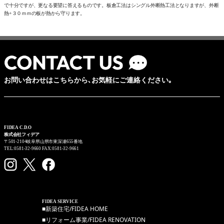
で十分ですが、更なる要望に答えるものです。板倉工法はシングル外断熱工法となりますが、外断
熱+３０ｍｍの板が熱から守ります。
お問い合わせはこちらから､お気軽にご連絡ください｡
FIDEA C.D.O
株式会社フィデア
〒501-2104岐阜県山県市東深瀬655番地
TEL:0581-32-9660 FAX:0581-32-9661
FIDEA SERVICE
■新築住宅/FIDEA HOME
■リフォーム事業/FIDEA RENOVATION