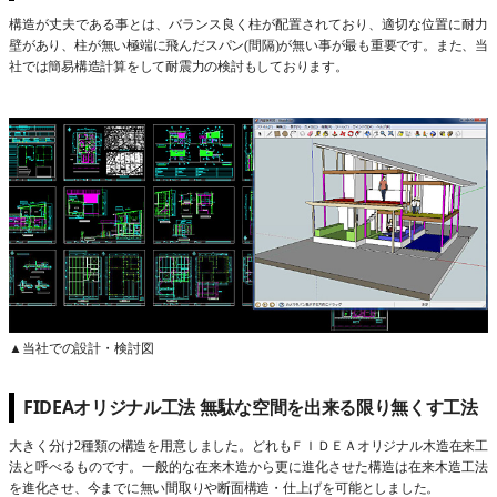
構造が丈夫である事とは、バランス良く柱が配置されており、適切な位置に耐力
壁があり、柱が無い極端に飛んだスパン(間隔)が無い事が最も重要です。また、当
社では簡易構造計算をして耐震力の検討もしております。
▲当社での設計・検討図
FIDEAオリジナル工法 無駄な空間を出来る限り無くす工法
大きく分け2種類の構造を用意しました。どれもＦＩＤＥＡオリジナル木造在来工
法と呼べるものです。一般的な在来木造から更に進化させた構造は在来木造工法
を進化させ、今までに無い間取りや断面構造・仕上げを可能としました。