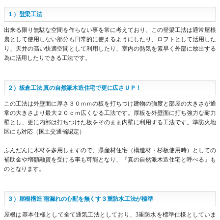
１）登梁工法
出来る限り無駄な空間を作らない事を常に考えており、この登梁工法は通常屋根
裏として使用しない部分も日常的に使えるようにしたり、ロフトとして活用した
り、天井の高い快適空間として利用したり、室内の熱気を素早く外部に放出する
為に活用したりできる工法です。
２）板倉工法 真の自然派木造住宅で更に広さＵＰ！
この工法は外壁面に厚さ３０ｍｍの板を打ちつけ建物の強度と部屋の大きさが通
常の大きさより最大２０ｃｍ広くなる工法です。厚板を外壁面に打ち強力な耐力
壁とし、更に内部は打ちつけた板をそのまま内壁に利用する工法です。準防火地
区にも対応（国土交通省認定）
ふんだんに木材を多用しますので、県産材住宅（構造材・杉板使用時）としての
補助金や増額融資を受ける事も可能となり、『真の自然派木造住宅と呼べる』も
のとなります。
３）屋根構造 雨漏れの心配を無くす３重防水工法が標準
屋根は基本仕様として全て通気工法としており、3重防水を標準仕様としていま