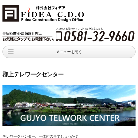
メニューを開く
新着情報
店舗･工場･倉庫
会社概要
店舗･工場
施工事例
company profile
郡上テレワークセンター
資料請求
お問い合わせ
request
an inquiry
テレワークセンター。一体何の事でしょうか？