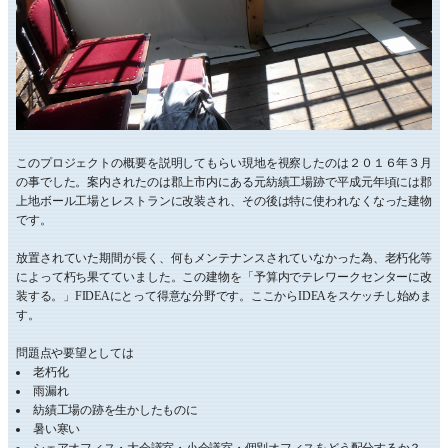
このプロジェクトの概要を説明してもらい現地を視察したのは２０１６年３月
の事でした。案内されたのは郡上市内にある元紡績工場跡で平成元年頃には郡
上地ボール工場とレストランに改装され、その後は特に使われなくなった建物
です。
放置されていた期間が長く、何もメンテナンスされていなかった為、老朽化等
によって朽ち果てていました。この建物を「予算内でテレワークセンターに改
装する。」FIDEAにとって得意な分野です。ここからIDEAをスケッチし始めま
す。
問題点や要望としては
老朽化
雨漏れ
紡績工場の跡を生かしたものに
暑い寒い