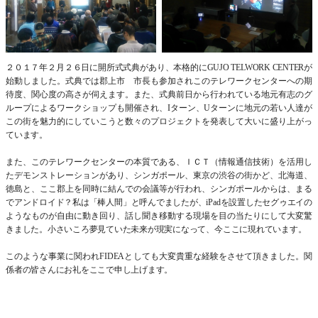
２０１７年２月２６日に開所式式典があり、本格的にGUJO TELWORK CENTERが
始動しました。式典では郡上市 市長も参加されこのテレワークセンターへの期
待度、関心度の高さが伺えます。また、式典前日から行われている地元有志のグ
ループによるワークショップも開催され、Iターン、Uターンに地元の若い人達が
この街を魅力的にしていこうと数々のプロジェクトを発表して大いに盛り上がっ
ています。
また、このテレワークセンターの本質である、ＩＣＴ（情報通信技術）を活用し
たデモンストレーションがあり、シンガポール、東京の渋谷の街かど、北海道、
徳島と、ここ郡上を同時に結んでの会議等が行われ、シンガポールからは、まる
でアンドロイド？私は「棒人間」と呼んでましたが、iPadを設置したセグゥエイの
ようなものが自由に動き回り、話し聞き移動する現場を目の当たりにして大変驚
きました。小さいころ夢見ていた未来が現実になって、今ここに現れています。
このような事業に関われFIDEAとしても大変貴重な経験をさせて頂きました。関
係者の皆さんにお礼をここで申し上げます。