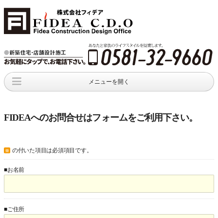
メニューを開く
新着情報
店舗･工場･倉庫
会社概要
店舗･工場
施工事例
company profile
FIDEAへのお問合せはフォームをご利用下さい。
資料請求
お問い合わせ
request
an inquiry
の付いた項目は必須項目です。
※
■お名前
■ご住所