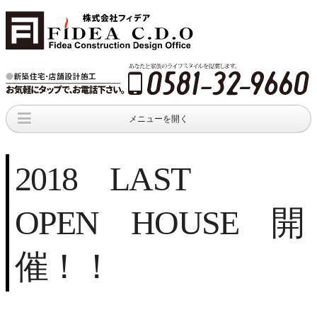
メニューを開く
家つくりのヒント
メディア情報
イベント
Home tips
media news
新着情報
2018 LAST
オープンハウス
インテリア
DIY
open house
新着情報
新着情報
OPEN HOUSE 開
出版物
新着情報
催！！