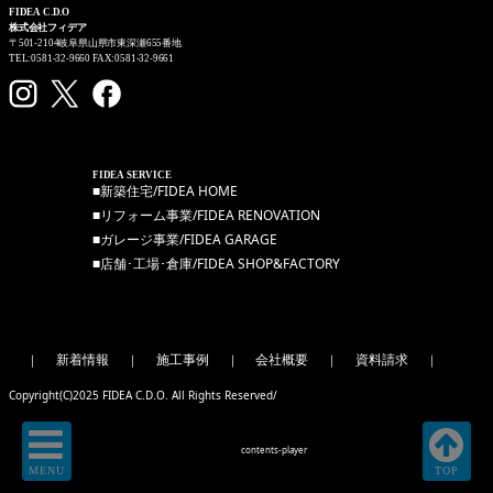
FIDEA C.D.O
株式会社フィデア
〒501-2104岐阜県山県市東深瀬655番地
TEL:0581-32-9660 FAX:0581-32-9661
FIDEA SERVICE
■新築住宅/FIDEA HOME
■リフォーム事業/FIDEA RENOVATION
■ガレージ事業/FIDEA GARAGE
■店舗･工場･倉庫/FIDEA SHOP&FACTORY
新着情報
施工事例
会社概要
資料請求
｜
｜
｜
｜
｜
Copyright(C)2025 FIDEA C.D.O. All Rights Reserved/
Produced by
contents-player
MENU
TOP