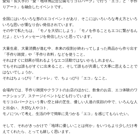
愛知・長久手の『愛・地球博記念公園モリコロパーク』で行う「エコ」と「手作
りアート」を融合したイベントです。
全国にはいろいろな形のエコイベントがあり、そこにはいろいろな考え方といろ
いろな思いが重なり合い発信されています。
その中で私たちは、「モノを大切にしよう」「モノを作ることもエコに繋がるん
だよ」というメッセージを発信したいと思っています。
大量生産、大量消費が進む中、本来の役割が終わってしまった商品から作り出す
「手作り雑貨」や「手作り衣料」などを使うこと。
それはすぐに効果が現れるようなエコ活動ではないかもしれません。
でもそれは誰もがすぐに出来ること。そして誰もが共通して大事に思えることで
はないでしょうか。
それはちょっぴり「オシャレ」で、ちょっぴり「エコ」なこと。
会場内では、手作り雑貨やクラフトのお店のほかに、飲食のお店、エコ体験のワ
ークショップ、ステージイベントなども行っています。
モリコロパークという青い空と緑の芝生、優しい人達の笑顔の中で、いろんな人
と出会い、大切な人やコト、
モノについて考え、生活の中で簡単に見つかる「エコ」を感じてもらいたい。
そして、それがきっかけで「地球に優しいことは何か」をいつもより少しだけ考
えてくれたら、とっても嬉しく思います。