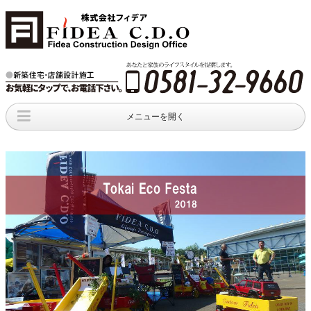
メニューを開く
家つくりのヒント
メディア情報
イベント
Home tips
media news
新着情報
オープンハウス
インテリア
DIY
open house
新着情報
新着情報
出版物
新着情報