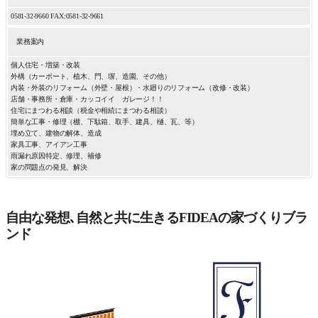
0581-32-9660 FAX:0581-32-9661
業務案内
個人住宅・増築・改装
外構（カーポート、植木、門、塀、造園、その他）
内装・外装のリフォーム（外壁・屋根）・水廻りのリフォーム（改修・改装）
店舗・事務所・倉庫・カッコイイ ガレージ！！
住宅にまつわる相談（税金や相続にまつわる相談）
簡単な工事・修理（棚、下駄箱、取手、建具、樋、瓦、等）
埋め立て、建物の解体、造成
家具工事、アイアン工事
雨漏れ原因特定、修理、補修
家の問題点の発見、解決
自由な発想､自然と共に生きるFIDEAの家づくりブラ
ンド