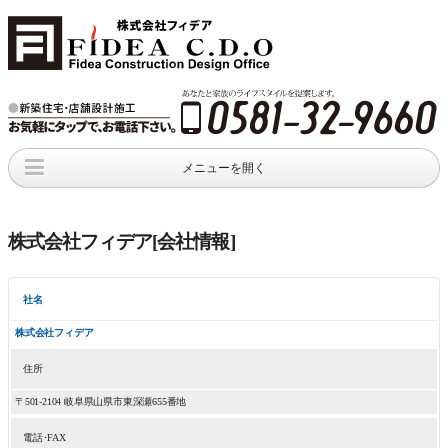
メニューを開く
新着情報
店舗･工場･倉庫
会社概要
店舗･工場
施工事例
company profile
株式会社フィデア[会社情報]
資料請求
お問い合わせ
request
an inquiry
社名
株式会社フィデア
住所
〒501-2104 岐阜県山県市東深瀬655番地
電話･FAX