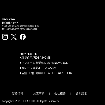
FIDEA C.D.O
株式会社フィデア
〒501-2104岐阜県山県市東深瀬655番地
TEL:0581-32-9660 FAX:0581-32-9661
FIDEA SERVICE
■新築住宅/FIDEA HOME
■リフォーム事業/FIDEA RENOVATION
■ガレージ事業/FIDEA GARAGE
■店舗･工場･倉庫/FIDEA SHOP&FACTORY
新着情報
施工事例
会社概要
資料請求
｜
｜
｜
｜
｜
Copyright(C)2025 FIDEA C.D.O. All Rights Reserved/